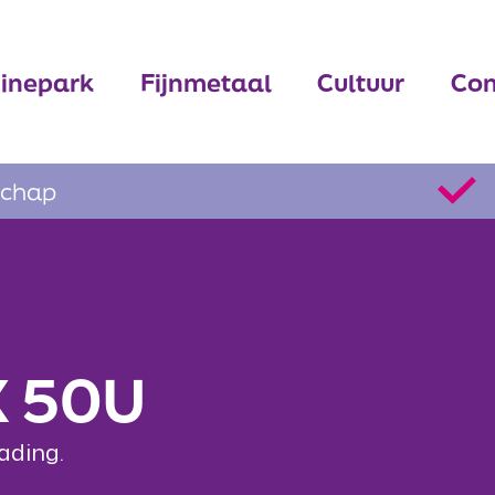
inepark
Fijnmetaal
Cultuur
Con
schap
X 50U
ading.